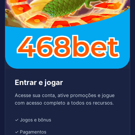
Entrar e jogar
Acesse sua conta, ative promoções e jogue
com acesso completo a todos os recursos.
✓ Jogos e bônus
✓ Pagamentos