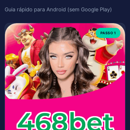
Guia rápido para Android (sem Google Play)
PASSO 1