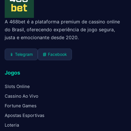
A 468bet é a plataforma premium de cassino online
do Brasil, oferecendo experiência de jogo segura,
justa e emocionante desde 2020.
📱 Telegram
📘 Facebook
Jogos
Slots Online
Cassino Ao Vivo
Fortune Games
Apostas Esportivas
Loteria