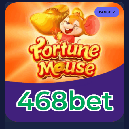
PASSO 2