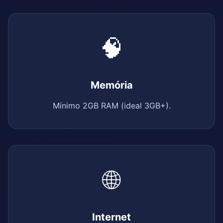
🧠
Memória
Mínimo 2GB RAM (ideal 3GB+).
🌐
Internet