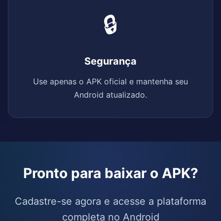
🔒
Segurança
Use apenas o APK oficial e mantenha seu
Android atualizado.
Pronto para baixar o APK?
Cadastre-se agora e acesse a plataforma
completa no Android