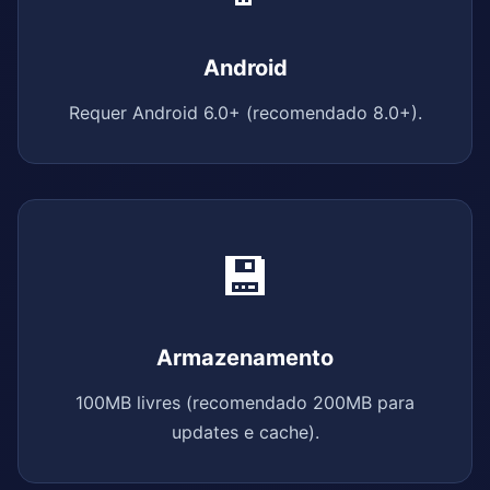
Android
Requer Android 6.0+ (recomendado 8.0+).
💾
Armazenamento
100MB livres (recomendado 200MB para
updates e cache).