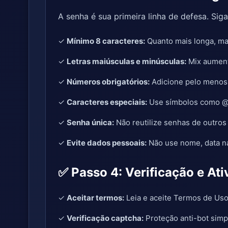
A senha é sua primeira linha de defesa. Si
✓
Mínimo 8 caracteres:
Quanto mais longa, ma
✓
Letras maiúsculas e minúsculas:
Mix aument
✓
Números obrigatórios:
Adicione pelo menos 
✓
Caracteres especiais:
Use símbolos como @, 
✓
Senha única:
Não reutilize senhas de outros 
✓
Evite dados pessoais:
Não use nome, data n
✅ Passo 4: Verificação e At
✓
Aceitar termos:
Leia e aceite Termos de Uso 
✓
Verificação captcha:
Proteção anti-bot simp