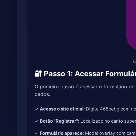
C
🔐 Passo 1: Acessar Formulár
O primeiro passo é acessar o formulário de 
dados.
✓
Acesse o site oficial:
Digite 468betjg.com no 
✓
Botão "Registrar":
Localizado no canto superi
✓
Formulário aparece:
Modal overlay com camp