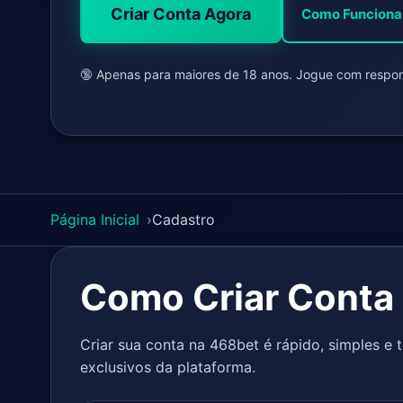
Criar Conta Agora
Como Funciona
🔞 Apenas para maiores de 18 anos. Jogue com respon
Página Inicial
Cadastro
Como Criar Conta 
Criar sua conta na 468bet é rápido, simples 
exclusivos da plataforma.