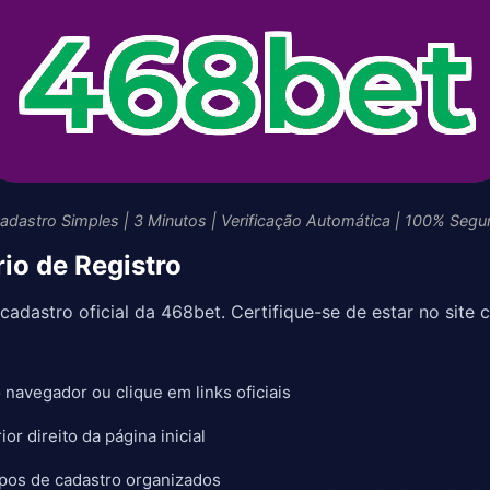
adastro Simples | 3 Minutos | Verificação Automática | 100% Segu
io de Registro
cadastro oficial da 468bet. Certifique-se de estar no site 
navegador ou clique em links oficiais
or direito da página inicial
os de cadastro organizados