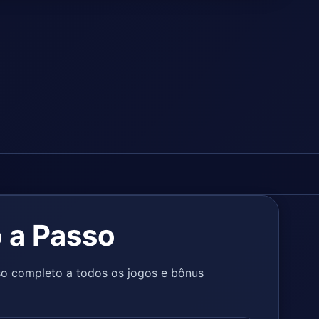
 a Passo
so completo a todos os jogos e bônus