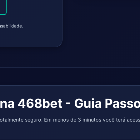
sabilidade.
na 468bet - Guia Passo
e totalmente seguro. Em menos de 3 minutos você terá aces