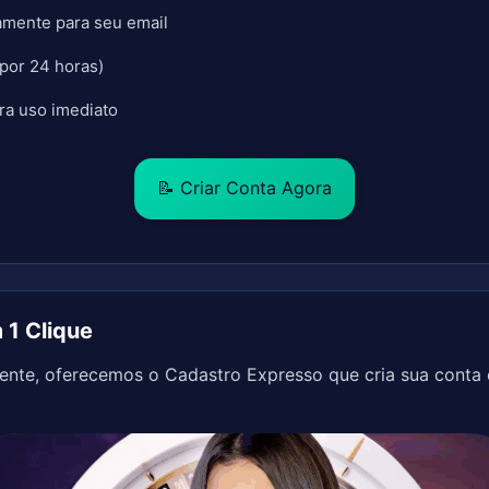
amente para seu email
 por 24 horas)
ra uso imediato
📝 Criar Conta Agora
 1 Clique
nte, oferecemos o Cadastro Expresso que cria sua conta 