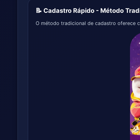
📝 Cadastro Rápido - Método Trad
O método tradicional de cadastro oferece c