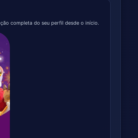
ção completa do seu perfil desde o início.