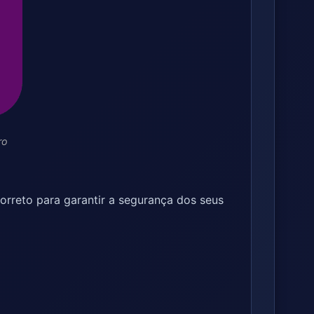
ro
correto para garantir a segurança dos seus