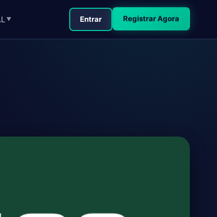
Registrar Agora
AL
Entrar
▼