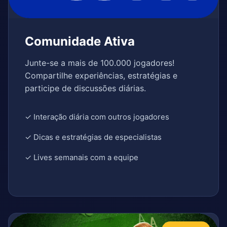
Comunidade Ativa
Junte-se a mais de 100.000 jogadores!
Compartilhe experiências, estratégias e
participe de discussões diárias.
✓ Interação diária com outros jogadores
✓ Dicas e estratégias de especialistas
✓ Lives semanais com a equipe