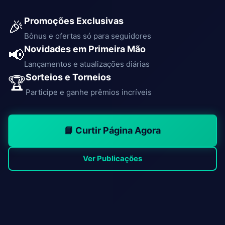
Promoções Exclusivas
🎉
Bônus e ofertas só para seguidores
Novidades em Primeira Mão
📢
Lançamentos e atualizações diárias
Sorteios e Torneios
🏆
Participe e ganhe prêmios incríveis
📘 Curtir Página Agora
Ver Publicações