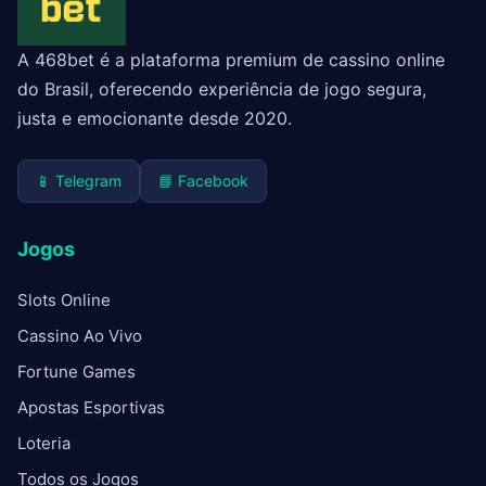
A 468bet é a plataforma premium de cassino online
do Brasil, oferecendo experiência de jogo segura,
justa e emocionante desde 2020.
📱 Telegram
📘 Facebook
Jogos
Slots Online
Cassino Ao Vivo
Fortune Games
Apostas Esportivas
Loteria
Todos os Jogos