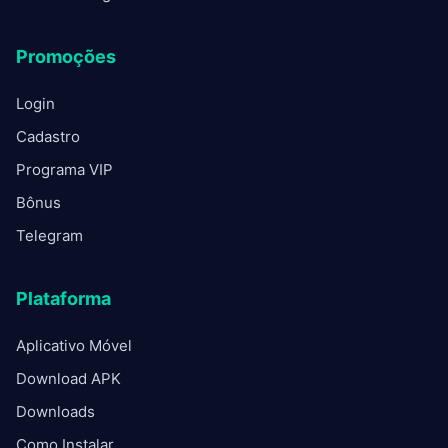
Promoções
Login
Cadastro
Programa VIP
Bônus
Telegram
Plataforma
Aplicativo Móvel
Download APK
Downloads
Como Instalar