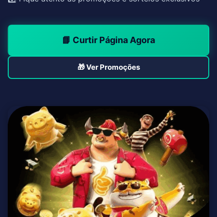
📘 Curtir Página Agora
🎁 Ver Promoções